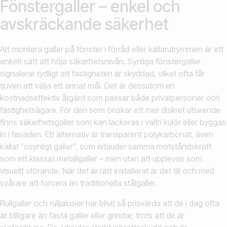
Fönstergaller – enkel och
avskräckande säkerhet
Att montera galler på fönster i förråd eller källarutrymmen är ett
enkelt sätt att höja säkerhetsnivån. Synliga fönstergaller
signalerar tydligt att fastigheten är skyddad, vilket ofta får
tjuven att välja ett annat mål. Det är dessutom en
kostnadseffektiv åtgärd som passar både privatpersoner och
fastighetsägare. För den som önskar ett mer diskret utseende
finns säkerhetsgaller som kan lackeras i valfri kulör eller byggas
in i fasaden. Ett alternativ är transparent polykarbonat, även
kallat ”osynligt galler”, som erbjuder samma motståndskraft
som ett klassat metallgaller – men utan att upplevas som
visuellt störande. När det är rätt installerat är det till och med
svårare att forcera än traditionella stålgaller.
Rullgaller och rulljalusier har blivit så prisvärda att de i dag ofta
är billigare än fasta galler eller grindar, trots att de är