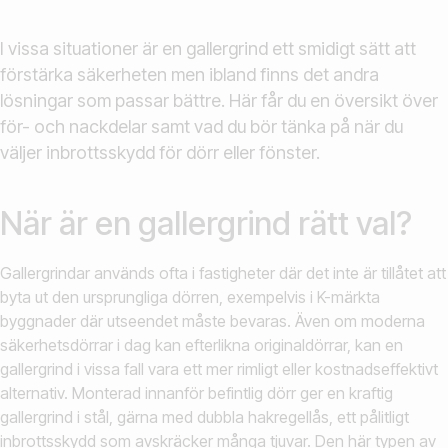
I vissa situationer är en gallergrind ett smidigt sätt att
förstärka säkerheten men ibland finns det andra
lösningar som passar bättre. Här får du en översikt över
för- och nackdelar samt vad du bör tänka på när du
väljer inbrottsskydd för dörr eller fönster.
När är en gallergrind rätt val?
Gallergrindar används ofta i fastigheter där det inte är tillåtet att
byta ut den ursprungliga dörren, exempelvis i K-märkta
byggnader där utseendet måste bevaras. Även om moderna
säkerhetsdörrar i dag kan efterlikna originaldörrar, kan en
gallergrind i vissa fall vara ett mer rimligt eller kostnadseffektivt
alternativ. Monterad innanför befintlig dörr ger en kraftig
gallergrind i stål, gärna med dubbla hakregellås, ett pålitligt
inbrottsskydd som avskräcker många tjuvar. Den här typen av