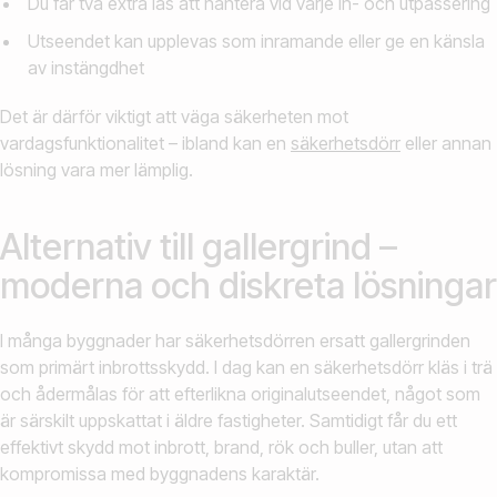
Du får två extra lås att hantera vid varje in- och utpassering
Utseendet kan upplevas som inramande eller ge en känsla
av instängdhet
Det är därför viktigt att väga säkerheten mot
vardagsfunktionalitet – ibland kan en
säkerhetsdörr
eller annan
lösning vara mer lämplig.
Alternativ till gallergrind –
moderna och diskreta lösningar
I många byggnader har säkerhetsdörren ersatt gallergrinden
som primärt inbrottsskydd. I dag kan en säkerhetsdörr kläs i trä
och ådermålas för att efterlikna originalutseendet, något som
är särskilt uppskattat i äldre fastigheter. Samtidigt får du ett
effektivt skydd mot inbrott, brand, rök och buller, utan att
kompromissa med byggnadens karaktär.