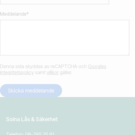
Meddelande*
Denna sida skyddas av reCAPTCHA och
Googles
integritetspolicy
samt
villkor
gäller.
Solna Lås & Säkerhet
Telefon:
08-765 25 81